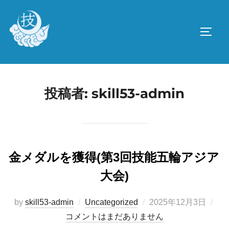
コ
ン
サイド
テ
ン
ツ
へ
投稿者:
skill53-admin
ス
キ
ッ
プ
金メダルを獲得(第3回技能五輪アジア
大会)
投
by
skill53-admin
Uncategorized
2025年12月3日
稿
コメントはまだありません