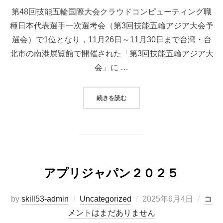
日:
第48回技能五輪国際大会クラウドコンピューティング職
種日本代表選手一次選考会（第3回技能五輪アジア大会予
選会）で1位となり，11月26日～11月30日まで台湾・台
北市の南港展覧館で開催された「第3回技能五輪アジア大
会」に …
“金メダルを獲得(第3回技能五輪アジ
続きを読む
アプリジャパン２０２５
投
by
skill53-admin
Uncategorized
2025年6月4日
コ
稿
メントはまだありません