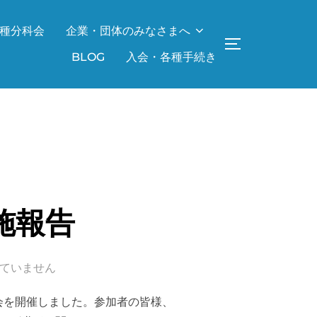
種分科会
企業・団体のみなさまへ
サイドバーとナ
BLOG
入会・各種手続き
実施報告
ていません
レ大会を開催しました。参加者の皆様、