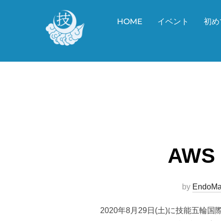
コ
ン
HOME
イベント
初め
テ
ン
ツ
へ
ス
キ
ッ
プ
AWS
by
EndoMa
2020年8月29日(土)に技能五