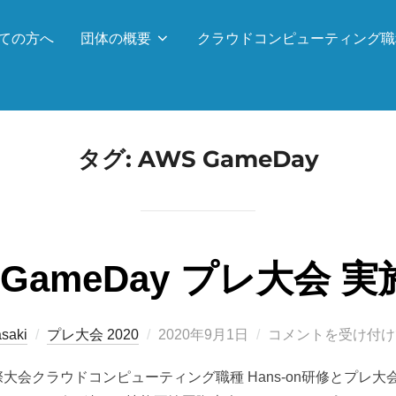
ての方へ
団体の概要
クラウドコンピューティング職
タグ:
AWS GameDay
 GameDay プレ大会 
投
saki
プレ大会 2020
2020年9月1日
コメントを受け付け
稿
輪国際大会クラウドコンピューティング職種 Hans-on研修とプ
日: