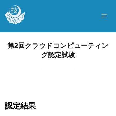
コ
ン
サイド
テ
ン
ツ
へ
第2回クラウドコンピューティン
ス
グ認定試験
キ
ッ
プ
認定結果