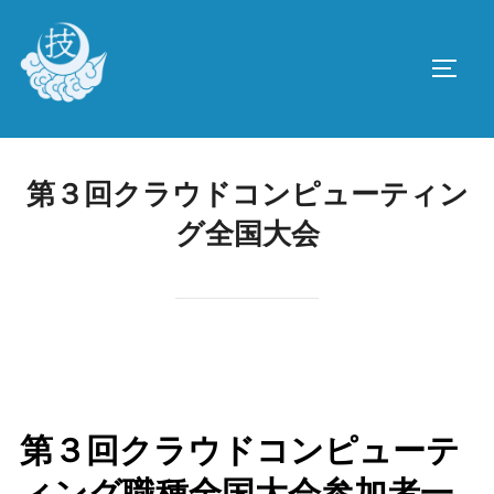
コ
ン
サイド
テ
ン
ツ
へ
第３回クラウドコンピューティン
ス
グ全国大会
キ
ッ
プ
第３回クラウドコンピューテ
ィング職種全国大会参加者一