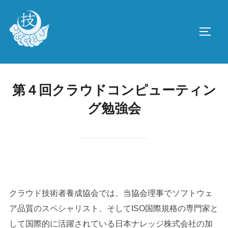
コ
ン
サイド
テ
ン
ツ
へ
第４回クラウドコンピューティン
ス
グ勉強会
キ
ッ
プ
クラウド技術者養成協会では、当協会理事でソフトウェ
ア品質のスペシャリスト、そしてISO国際規格の専門家と
して国際的に活躍されている日本ナレッジ株式会社の加