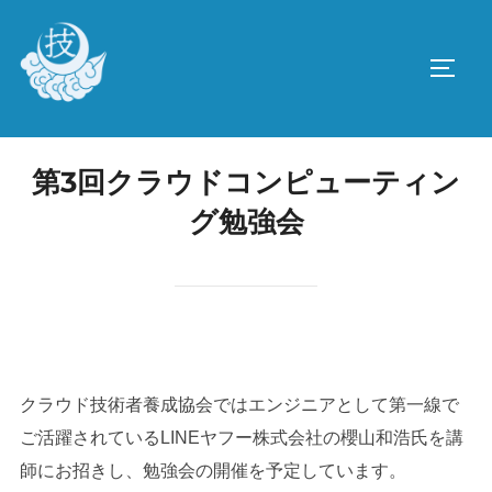
コ
ン
サイド
テ
ン
ツ
へ
第3回クラウドコンピューティン
ス
グ勉強会
キ
ッ
プ
クラウド技術者養成協会ではエンジニアとして第一線で
ご活躍されているLINEヤフー株式会社の櫻山和浩氏を講
師にお招きし、勉強会の開催を予定しています。