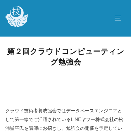
コ
ン
サイド
テ
ン
ツ
へ
第２回クラウドコンピューティン
ス
グ勉強会
キ
ッ
プ
クラウド技術者養成協会ではデータベースエンジニアと
して第一線でご活躍されているLINEヤフー株式会社の松
浦聖平氏を講師にお招きし、勉強会の開催を予定してい