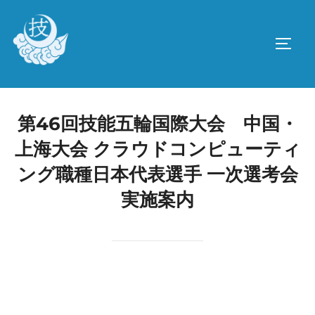
コ
ン
サイド
テ
ン
ツ
へ
第46回技能五輪国際大会 中国・
ス
上海大会 クラウドコンピューティ
キ
ッ
ング職種日本代表選手 一次選考会
プ
実施案内