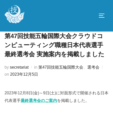
コ
ン
サイド
テ
ン
ツ
第47回技能五輪国際大会クラウドコ
へ
ンピューティング職種日本代表選手
ス
キ
最終選考会 実施案内を掲載しました
ッ
プ
by
secretariat
in
第47回技能五輪国際大会
、
選考会
投
on
2023年12月5日
稿
日:
2023年12月8日(金)～9日(土)に対面形式で開催される日本
代表選手
最終選考会のご案内
を掲載しました。