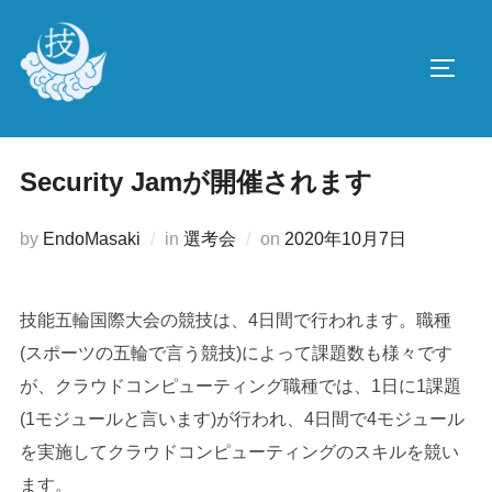
コ
ン
サイド
テ
ン
ツ
へ
Security Jamが開催されます
ス
キ
投
by
EndoMasaki
in
選考会
on
2020年10月7日
ッ
稿
プ
日:
技能五輪国際大会の競技は、4日間で行われます。職種
(スポーツの五輪で言う競技)によって課題数も様々です
が、クラウドコンピューティング職種では、1日に1課題
(1モジュールと言います)が行われ、4日間で4モジュール
を実施してクラウドコンピューティングのスキルを競い
ます。