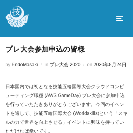
コ
ン
サイド
テ
ン
ツ
へ
プレ大会参加申込の皆様
ス
キ
投
by
EndoMasaki
in
プレ大会 2020
on
2020年8月24日
ッ
稿
プ
日:
日本国内では初となる技能五輪国際大会クラウドコンピ
ューティング職種 (AWS GameDay) プレ大会に参加申込
を行っていただきありがとうございます。今回のイベン
トを通して、技能五輪国際大会 (Worldskills)という「スキ
ルの力で世界を向上させる」イベントに興味を持ってい
ただければ幸いです。