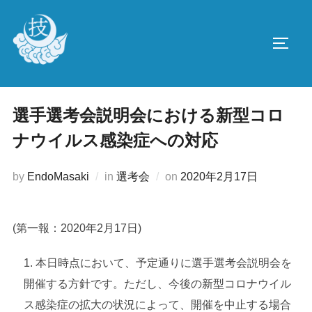
コ
ン
サイド
テ
ン
ツ
へ
選手選考会説明会における新型コロ
ス
ナウイルス感染症への対応
キ
ッ
投
by
EndoMasaki
in
選考会
on
2020年2月17日
プ
稿
日:
(第一報：2020年2月17日)
本日時点において、予定通りに選手選考会説明会を
開催する方針です。ただし、今後の新型コロナウイル
ス感染症の拡大の状況によって、開催を中止する場合